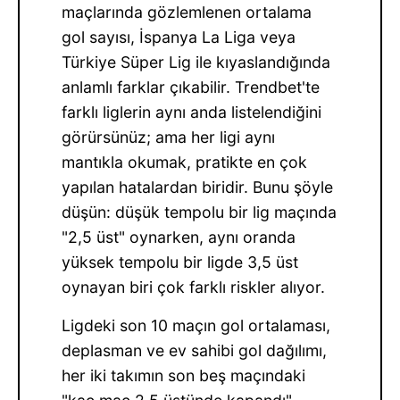
maçlarında gözlemlenen ortalama
gol sayısı, İspanya La Liga veya
Türkiye Süper Lig ile kıyaslandığında
anlamlı farklar çıkabilir. Trendbet'te
farklı liglerin aynı anda listelendiğini
görürsünüz; ama her ligi aynı
mantıkla okumak, pratikte en çok
yapılan hatalardan biridir. Bunu şöyle
düşün: düşük tempolu bir lig maçında
"2,5 üst" oynarken, aynı oranda
yüksek tempolu bir ligde 3,5 üst
oynayan biri çok farklı riskler alıyor.
Ligdeki son 10 maçın gol ortalaması,
deplasman ve ev sahibi gol dağılımı,
her iki takımın son beş maçındaki