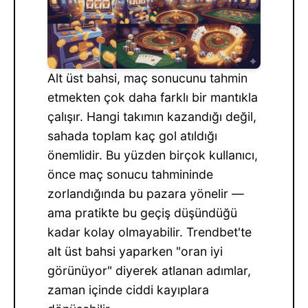
Alt üst bahsi, maç sonucunu tahmin
etmekten çok daha farklı bir mantıkla
çalışır. Hangi takımın kazandığı değil,
sahada toplam kaç gol atıldığı
önemlidir. Bu yüzden birçok kullanıcı,
önce maç sonucu tahmininde
zorlandığında bu pazara yönelir —
ama pratikte bu geçiş düşündüğü
kadar kolay olmayabilir. Trendbet'te
alt üst bahsi yaparken "oran iyi
görünüyor" diyerek atlanan adımlar,
zaman içinde ciddi kayıplara