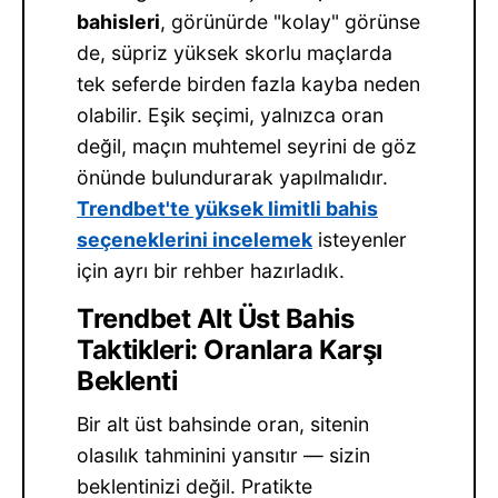
bahisleri
, görünürde "kolay" görünse
de, süpriz yüksek skorlu maçlarda
tek seferde birden fazla kayba neden
olabilir. Eşik seçimi, yalnızca oran
değil, maçın muhtemel seyrini de göz
önünde bulundurarak yapılmalıdır.
Trendbet'te yüksek limitli bahis
seçeneklerini incelemek
isteyenler
için ayrı bir rehber hazırladık.
Trendbet Alt Üst Bahis
Taktikleri: Oranlara Karşı
Beklenti
Bir alt üst bahsinde oran, sitenin
olasılık tahminini yansıtır — sizin
beklentinizi değil. Pratikte