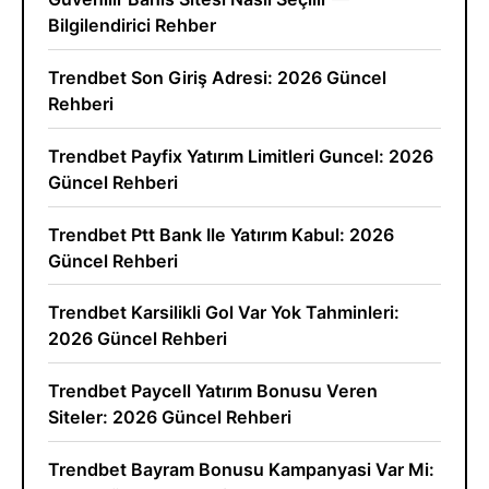
Bilgilendirici Rehber
Trendbet Son Giriş Adresi: 2026 Güncel
Rehberi
Trendbet Payfix Yatırım Limitleri Guncel: 2026
Güncel Rehberi
Trendbet Ptt Bank Ile Yatırım Kabul: 2026
Güncel Rehberi
Trendbet Karsilikli Gol Var Yok Tahminleri:
2026 Güncel Rehberi
Trendbet Paycell Yatırım Bonusu Veren
Siteler: 2026 Güncel Rehberi
Trendbet Bayram Bonusu Kampanyasi Var Mi: