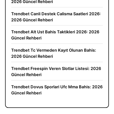
2026 Güncel Rehberi
Trendbet Canli Destek Calisma Saatleri 2026:
2026 Güncel Rehberi
Trendbet Alt Ust Bahis Taktikleri 2026: 2026
Güncel Rehberi
Trendbet Tc Vermeden Kayıt Olunan Bahis:
2026 Güncel Rehberi
Trendbet Freespin Veren Slotlar Listesi: 2026
Güncel Rehberi
Trendbet Dovus Sporlari Ufc Mma Bahis: 2026
Güncel Rehberi