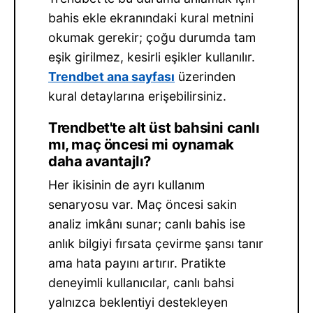
bahis ekle ekranındaki kural metnini
okumak gerekir; çoğu durumda tam
eşik girilmez, kesirli eşikler kullanılır.
Trendbet ana sayfası
üzerinden
kural detaylarına erişebilirsiniz.
Trendbet'te alt üst bahsini canlı
mı, maç öncesi mi oynamak
daha avantajlı?
Her ikisinin de ayrı kullanım
senaryosu var. Maç öncesi sakin
analiz imkânı sunar; canlı bahis ise
anlık bilgiyi fırsata çevirme şansı tanır
ama hata payını artırır. Pratikte
deneyimli kullanıcılar, canlı bahsi
yalnızca beklentiyi destekleyen