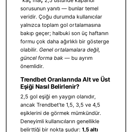
"kaç maç 2,5 üstünde kapandı"
sorusunun yanıtı — bunlar temel
veridir. Çoğu durumda kullanıcılar
yalnızca toplam gol ortalamasına
bakıp geçer; halbuki son üç haftanın
formu çok daha ağırlıklı bir gösterge
olabilir.
Genel ortalamalara değil,
güncel forma bak
— bu ayrım
önemlidir.
Trendbet Oranlarında Alt ve Üst
Eşiği Nasıl Belirlenir?
2,5 gol eşiği en yaygın olanıdır,
ancak Trendbet'te 1,5, 3,5 ve 4,5
eşiklerini de görmek mümkündür.
Deneyimli kullanıcıların genellikle
belirttiği bir nokta şudur:
1,5 altı