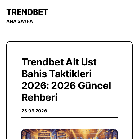
TRENDBET
ANA SAYFA
Trendbet Alt Ust
Bahis Taktikleri
2026: 2026 Güncel
Rehberi
23.03.2026