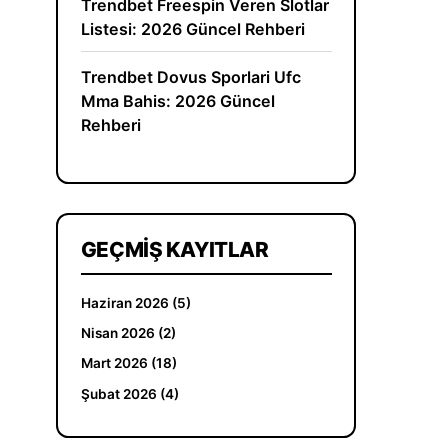
Trendbet Freespin Veren Slotlar
Listesi: 2026 Güncel Rehberi
Trendbet Dovus Sporlari Ufc
Mma Bahis: 2026 Güncel
Rehberi
GEÇMIŞ KAYITLAR
Haziran 2026 (5)
Nisan 2026 (2)
Mart 2026 (18)
Şubat 2026 (4)