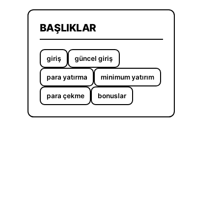
BAŞLIKLAR
giriş
güncel giriş
para yatırma
minimum yatırım
para çekme
bonuslar