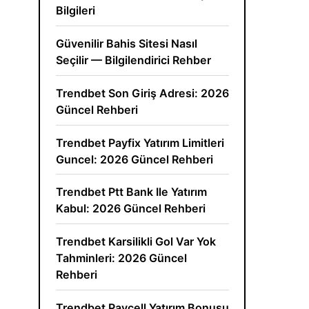
Bilgileri
Güvenilir Bahis Sitesi Nasıl
Seçilir — Bilgilendirici Rehber
Trendbet Son Giriş Adresi: 2026
Güncel Rehberi
Trendbet Payfix Yatırım Limitleri
Guncel: 2026 Güncel Rehberi
Trendbet Ptt Bank Ile Yatırım
Kabul: 2026 Güncel Rehberi
Trendbet Karsilikli Gol Var Yok
Tahminleri: 2026 Güncel
Rehberi
Trendbet Paycell Yatırım Bonusu