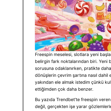
Freespin meselesi, slotlara yeni başl
belirgin fark noktalarından biri. Yeni
sorusuna odaklanırken, pratikte daha 
dönüşlerin çevrim şartına nasıl dahil
yakından ele almak istedim çünkü kullan
ettiğimden çok daha benzer.
Bu yazıda Trendbet'te freespin veren s
değil, gerçekten işe yarar gözlemlerl