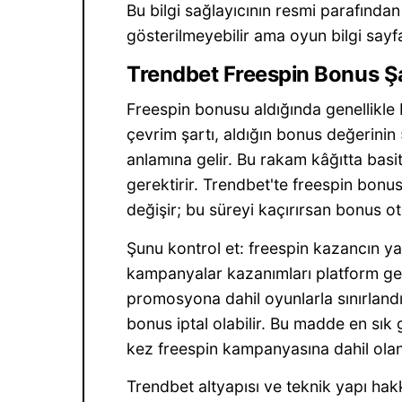
Bu bilgi sağlayıcının resmi parafında
gösterilmeyebilir ama oyun bilgi sayfa
Trendbet Freespin Bonus Ş
Freespin bonusu aldığında genellikle 
çevrim şartı, aldığın bonus değerinin
anlamına gelir. Bu rakam kâğıtta basit
gerektirir. Trendbet'te freespin bonus
değişir; bu süreyi kaçırırsan bonus oto
Şunu kontrol et: freespin kazancın yaln
kampanyalar kazanımları platform gene
promosyona dahil oyunlarla sınırlandı
bonus iptal olabilir. Bu madde en sık
kez freespin kampanyasına dahil olan 
Trendbet altyapısı ve teknik yapı hak