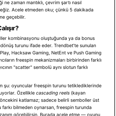
i ne zaman mantıklı, çevrim şartı nasıl
eceğiz. Acele etmeden oku; çünkü 5 dakikada
ne geçebilir.
alışır?
boller kombinasyonu oluştuğunda ya da bonus
z dönüş turunu ifade eder. Trendbet'te sunulan
c Play, Hacksaw Gaming, NetEnt ve Push Gaming
ıcıların freespin mekanizmaları birbirinden farklı
ıcının "scatter" sembolü aynı slotun farklı
 şu: oyuncular freespin turunu tetiklediklerinde
uyorlar. Özellikle
cascading reels
(kayan
öncekini katlamaz; sadece belirli semboller üst
u farkı bilmeden oynarsan, freespin turunda
zanım görebilirsin. Burada acele etme — oyunu