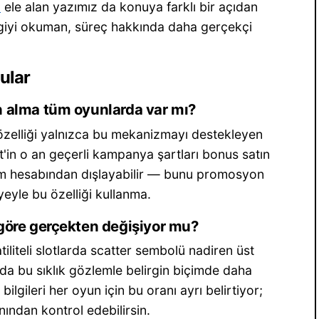
u
ele alan yazımız da konuya farklı bir açıdan
giyi okuman, süreç hakkında daha gerçekçi
ular
n alma tüm oyunlarda var mı?
özelliği yalnızca bu mekanizmayı destekleyen
t'in o an geçerli kampanya şartları bonus satın
rim hesabından dışlayabilir — bunu promosyon
eyle bu özelliği kullanma.
 göre gerçekten değişiyor mu?
tiliteli slotlarda scatter sembolü nadiren üst
arda bu sıklık gözlemle belirgin biçimde daha
lgileri her oyun için bu oranı ayrı belirtiyor;
ından kontrol edebilirsin.