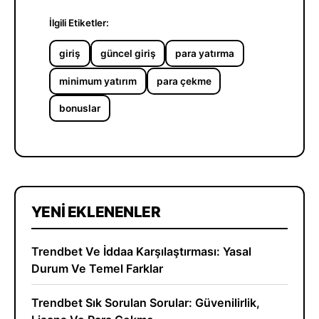
İlgili Etiketler:
giriş
güncel giriş
para yatırma
minimum yatırım
para çekme
bonuslar
YENI EKLENENLER
Trendbet Ve İddaa Karşılaştırması: Yasal
Durum Ve Temel Farklar
Trendbet Sık Sorulan Sorular: Güvenilirlik,