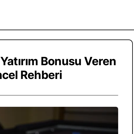
 Yatırım Bonusu Veren
ncel Rehberi