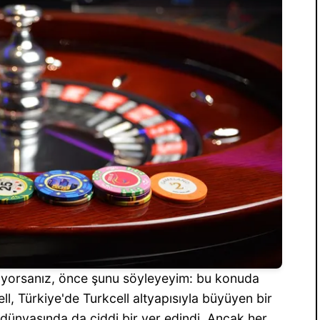
rıyorsanız, önce şunu söyleyeyim: bu konuda
ll, Türkiye'de Turkcell altyapısıyla büyüyen bir
ünyasında da ciddi bir yer edindi. Ancak her