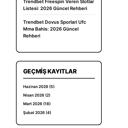
Trendbet Freespin Veren Slotlar
Listesi: 2026 Güncel Rehberi
Trendbet Dovus Sporlari Ufc
Mma Bahis: 2026 Güncel
Rehberi
GEÇMIŞ KAYITLAR
Haziran 2026 (5)
Nisan 2026 (2)
Mart 2026 (18)
Şubat 2026 (4)