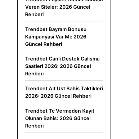
Veren Siteler: 2026 Güncel
Rehberi
Trendbet Bayram Bonusu
Kampanyasi Var Mi: 2026
Güncel Rehberi
Trendbet Canli Destek Calisma
Saatleri 2026: 2026 Güncel
Rehberi
Trendbet Alt Ust Bahis Taktikleri
2026: 2026 Güncel Rehberi
Trendbet Tc Vermeden Kayıt
Olunan Bahis: 2026 Güncel
Rehberi