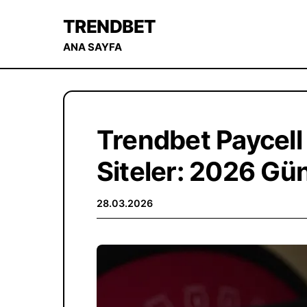
TRENDBET
ANA SAYFA
Trendbet Paycell
Siteler: 2026 Gü
28.03.2026