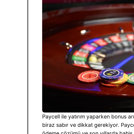
Paycell ile yatırım yaparken bonus a
biraz sabır ve dikkat gerekiyor. Payce
ödeme çözümü ve son yıllarda bahis d