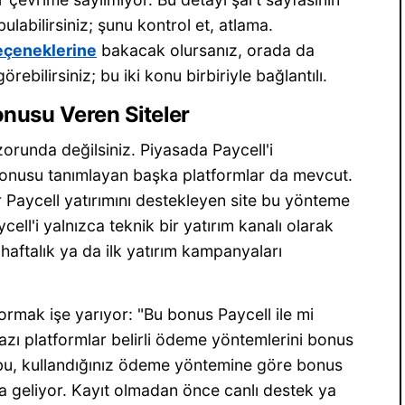
ulabilirsiniz; şunu kontrol et, atlama.
seçeneklerine
bakacak olursanız, orada da
örebilirsiniz; bu iki konu birbiriyle bağlantılı.
onusu Veren Siteler
 zorunda değilsiniz. Piyasada Paycell'i
onusu tanımlayan başka platformlar da mevcut.
 Paycell yatırımını destekleyen site bu yönteme
ell'i yalnızca teknik bir yatırım kanalı olarak
l haftalık ya da ilk yatırım kampanyaları
mak işe yarıyor: "Bu bonus Paycell ile mi
azı platformlar belirli ödeme yöntemlerini bonus
 bu, kullandığınız ödeme yöntemine göre bonus
a geliyor. Kayıt olmadan önce canlı destek ya