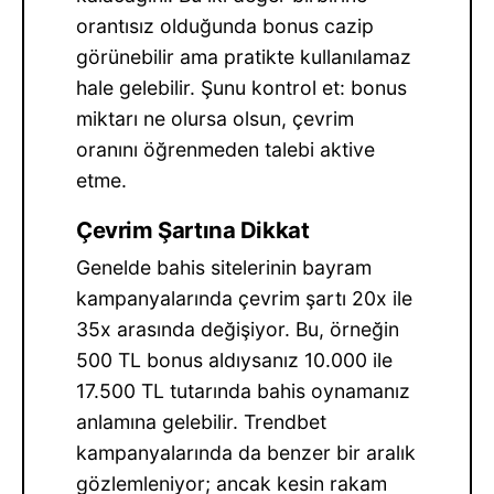
orantısız olduğunda bonus cazip
görünebilir ama pratikte kullanılamaz
hale gelebilir. Şunu kontrol et: bonus
miktarı ne olursa olsun, çevrim
oranını öğrenmeden talebi aktive
etme.
Çevrim Şartına Dikkat
Genelde bahis sitelerinin bayram
kampanyalarında çevrim şartı 20x ile
35x arasında değişiyor. Bu, örneğin
500 TL bonus aldıysanız 10.000 ile
17.500 TL tutarında bahis oynamanız
anlamına gelebilir. Trendbet
kampanyalarında da benzer bir aralık
gözlemleniyor; ancak kesin rakam