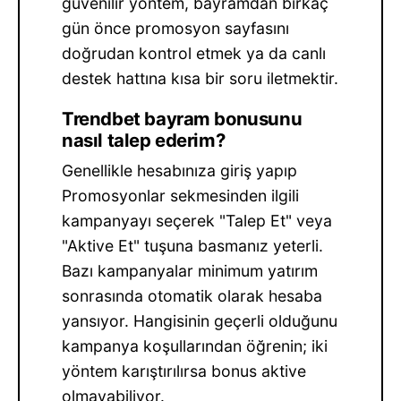
güvenilir yöntem, bayramdan birkaç
gün önce promosyon sayfasını
doğrudan kontrol etmek ya da canlı
destek hattına kısa bir soru iletmektir.
Trendbet bayram bonusunu
nasıl talep ederim?
Genellikle hesabınıza giriş yapıp
Promosyonlar sekmesinden ilgili
kampanyayı seçerek "Talep Et" veya
"Aktive Et" tuşuna basmanız yeterli.
Bazı kampanyalar minimum yatırım
sonrasında otomatik olarak hesaba
yansıyor. Hangisinin geçerli olduğunu
kampanya koşullarından öğrenin; iki
yöntem karıştırılırsa bonus aktive
olmayabiliyor.