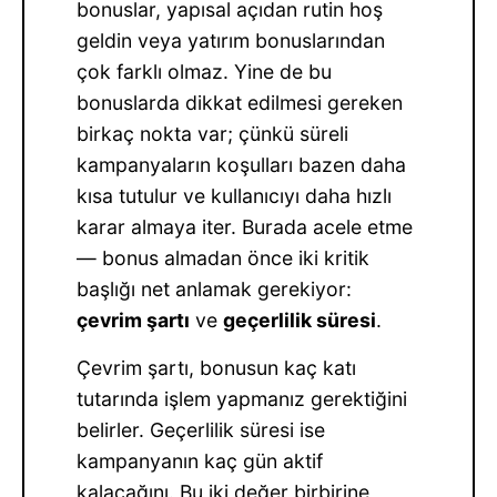
bonuslar, yapısal açıdan rutin hoş
geldin veya yatırım bonuslarından
çok farklı olmaz. Yine de bu
bonuslarda dikkat edilmesi gereken
birkaç nokta var; çünkü süreli
kampanyaların koşulları bazen daha
kısa tutulur ve kullanıcıyı daha hızlı
karar almaya iter. Burada acele etme
— bonus almadan önce iki kritik
başlığı net anlamak gerekiyor:
çevrim şartı
ve
geçerlilik süresi
.
Çevrim şartı, bonusun kaç katı
tutarında işlem yapmanız gerektiğini
belirler. Geçerlilik süresi ise
kampanyanın kaç gün aktif
kalacağını. Bu iki değer birbirine