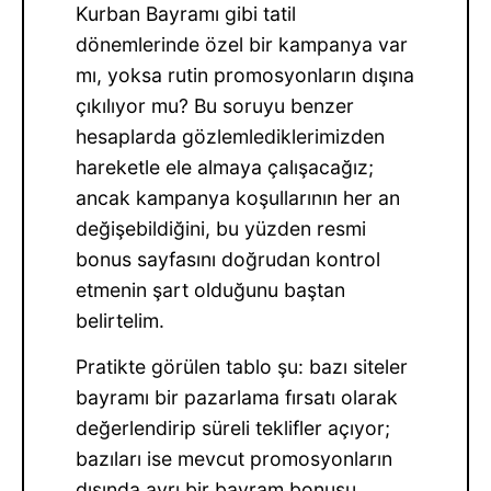
Kurban Bayramı gibi tatil
dönemlerinde özel bir kampanya var
mı, yoksa rutin promosyonların dışına
çıkılıyor mu? Bu soruyu benzer
hesaplarda gözlemlediklerimizden
hareketle ele almaya çalışacağız;
ancak kampanya koşullarının her an
değişebildiğini, bu yüzden resmi
bonus sayfasını doğrudan kontrol
etmenin şart olduğunu baştan
belirtelim.
Pratikte görülen tablo şu: bazı siteler
bayramı bir pazarlama fırsatı olarak
değerlendirip süreli teklifler açıyor;
bazıları ise mevcut promosyonların
dışında ayrı bir bayram bonusu