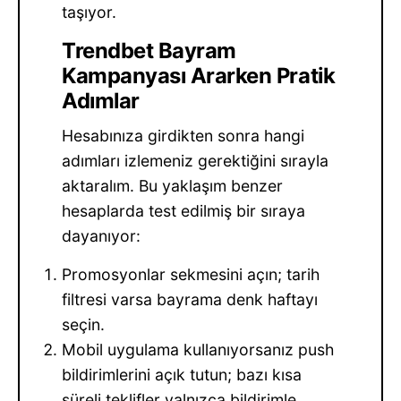
taşıyor.
Trendbet Bayram
Kampanyası Ararken Pratik
Adımlar
Hesabınıza girdikten sonra hangi
adımları izlemeniz gerektiğini sırayla
aktaralım. Bu yaklaşım benzer
hesaplarda test edilmiş bir sıraya
dayanıyor:
Promosyonlar sekmesini açın; tarih
filtresi varsa bayrama denk haftayı
seçin.
Mobil uygulama kullanıyorsanız push
bildirimlerini açık tutun; bazı kısa
süreli teklifler yalnızca bildirimle