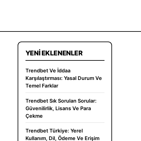
YENI EKLENENLER
Trendbet Ve İddaa
Karşılaştırması: Yasal Durum Ve
Temel Farklar
Trendbet Sık Sorulan Sorular:
Güvenilirlik, Lisans Ve Para
Çekme
Trendbet Türkiye: Yerel
Kullanım, Dil, Ödeme Ve Erişim