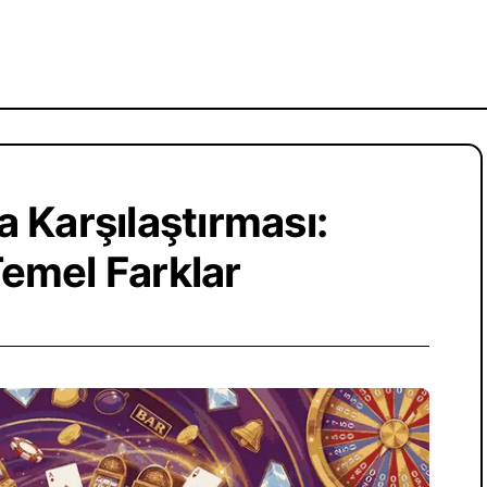
 Karşılaştırması:
emel Farklar