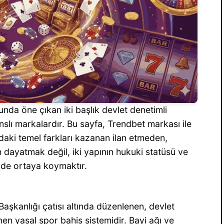
nda öne çıkan iki başlık devlet denetimli
sanslı markalardır. Bu sayfa, Trendbet markası ile
daki temel farkları kazanan ilan etmeden,
ih dayatmak değil, iki yapının hukuki statüsü ve
imde ortaya koymaktır.
Başkanlığı çatısı altında düzenlenen, devlet
nen yasal spor bahis sistemidir. Bayi ağı ve