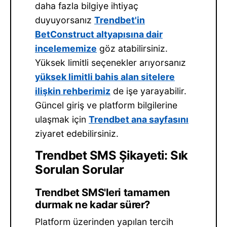
daha fazla bilgiye ihtiyaç
duyuyorsanız
Trendbet'in
BetConstruct altyapısına dair
incelememize
göz atabilirsiniz.
Yüksek limitli seçenekler arıyorsanız
yüksek limitli bahis alan sitelere
ilişkin rehberimiz
de işe yarayabilir.
Güncel giriş ve platform bilgilerine
ulaşmak için
Trendbet ana sayfasını
ziyaret edebilirsiniz.
Trendbet SMS Şikayeti: Sık
Sorulan Sorular
Trendbet SMS'leri tamamen
durmak ne kadar sürer?
Platform üzerinden yapılan tercih