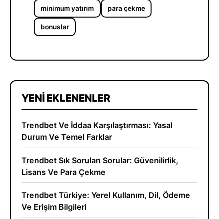
minimum yatırım
para çekme
bonuslar
YENI EKLENENLER
Trendbet Ve İddaa Karşılaştırması: Yasal
Durum Ve Temel Farklar
Trendbet Sık Sorulan Sorular: Güvenilirlik,
Lisans Ve Para Çekme
Trendbet Türkiye: Yerel Kullanım, Dil, Ödeme
Ve Erişim Bilgileri