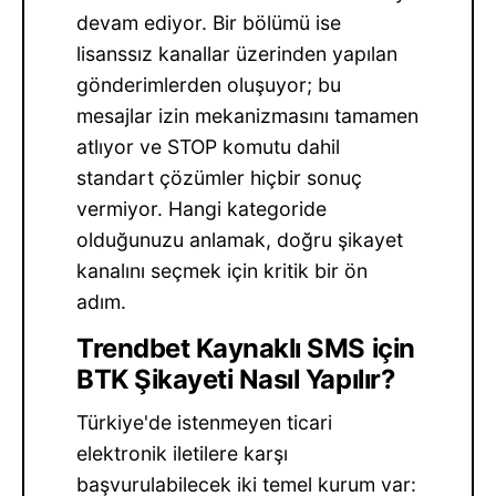
devam ediyor. Bir bölümü ise
lisanssız kanallar üzerinden yapılan
gönderimlerden oluşuyor; bu
mesajlar izin mekanizmasını tamamen
atlıyor ve STOP komutu dahil
standart çözümler hiçbir sonuç
vermiyor. Hangi kategoride
olduğunuzu anlamak, doğru şikayet
kanalını seçmek için kritik bir ön
adım.
Trendbet Kaynaklı SMS için
BTK Şikayeti Nasıl Yapılır?
Türkiye'de istenmeyen ticari
elektronik iletilere karşı
başvurulabilecek iki temel kurum var: