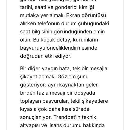
tarihi, saati ve gönderici kimliği
mutlaka yer almalı. Ekran görüntüsü
alırken telefonun durum çubuğundaki
saat bilgisinin göründüğünden emin
olun. Bu küçük detay, kurumların
başvuruyu önceliklendirmesinde
doğrudan etki ediyor.
Bir diğer yaygın hata, tek bir mesajla
şikayet açmak. Gözlem şunu
gösteriyor: aynı kaynaktan gelen
birden fazla mesajı bir dosyada
toplayan başvurular, tekil şikayetlere
kıyasla çok daha kısa sürede
sonuçlanıyor. Trendbet'in teknik
altyapısı ve lisans durumu hakkında