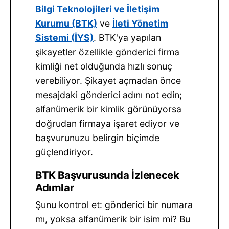
Bilgi Teknolojileri ve İletişim
Kurumu (BTK)
ve
İleti Yönetim
Sistemi (İYS)
. BTK'ya yapılan
şikayetler özellikle gönderici firma
kimliği net olduğunda hızlı sonuç
verebiliyor. Şikayet açmadan önce
mesajdaki gönderici adını not edin;
alfanümerik bir kimlik görünüyorsa
doğrudan firmaya işaret ediyor ve
başvurunuzu belirgin biçimde
güçlendiriyor.
BTK Başvurusunda İzlenecek
Adımlar
Şunu kontrol et: gönderici bir numara
mı, yoksa alfanümerik bir isim mi? Bu