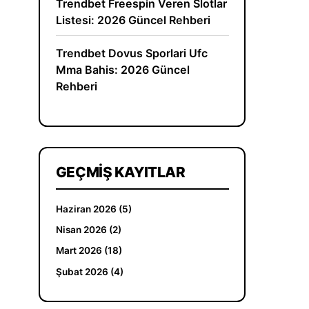
Trendbet Freespin Veren Slotlar
Listesi: 2026 Güncel Rehberi
Trendbet Dovus Sporlari Ufc
Mma Bahis: 2026 Güncel
Rehberi
GEÇMIŞ KAYITLAR
Haziran 2026 (5)
Nisan 2026 (2)
Mart 2026 (18)
Şubat 2026 (4)