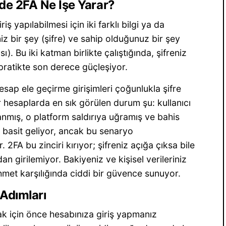
de 2FA Ne İşe Yarar?
ş yapılabilmesi için iki farklı bilgi ya da
iz bir şey (şifre) ve sahip olduğunuz bir şey
. Bu iki katman birlikte çalıştığında, şifreniz
 pratikte son derece güçleşiyor.
esap ele geçirme girişimleri çoğunlukla şifre
r hesaplarda en sık görülen durum şu: kullanıcı
lanmış, o platform saldırıya uğramış ve bahis
 basit geliyor, ancak bu senaryo
FA bu zinciri kırıyor; şifreniz açığa çıksa bile
n girilemiyor. Bakiyeniz ve kişisel verileriniz
hmet karşılığında ciddi bir güvence sunuyor.
 Adımları
k için önce hesabınıza giriş yapmanız