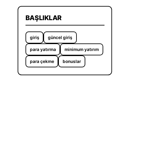
BAŞLIKLAR
giriş
güncel giriş
para yatırma
minimum yatırım
para çekme
bonuslar