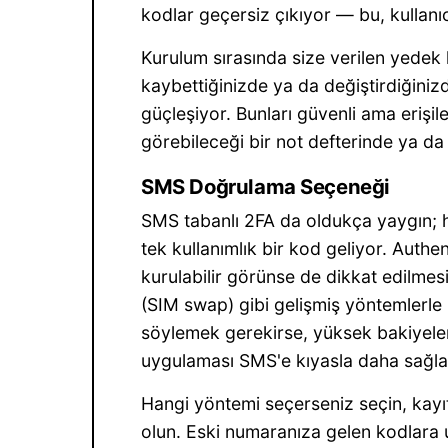
kodlar geçersiz çıkıyor — bu, kullanıcı
Kurulum sırasında size verilen yedek
kaybettiğinizde ya da değiştirdiğini
güçleşiyor. Bunları güvenli ama erişil
görebileceği bir not defterinde ya d
SMS Doğrulama Seçeneği
SMS tabanlı 2FA da oldukça yaygın; h
tek kullanımlık bir kod geliyor. Auth
kurulabilir görünse de dikkat edilmesi
(SIM swap) gibi gelişmiş yöntemlerle 
söylemek gerekirse, yüksek bakiyele
uygulaması SMS'e kıyasla daha sağla
Hangi yöntemi seçerseniz seçin, kayı
olun. Eski numaranıza gelen kodlara ul