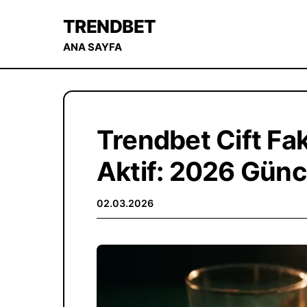
TRENDBET
ANA SAYFA
Trendbet Cift Fa
Aktif: 2026 Günc
02.03.2026