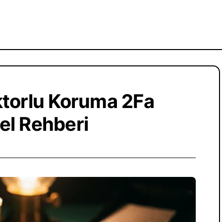
ktorlu Koruma 2Fa
el Rehberi